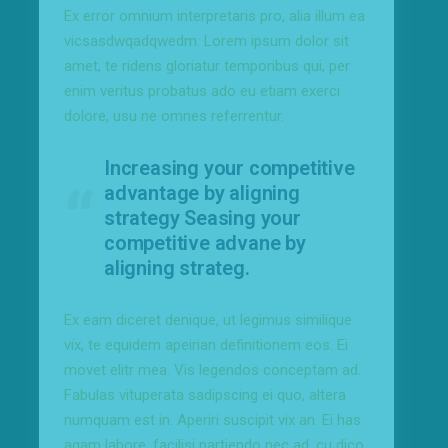
Ex error omnium interpretaris pro, alia illum ea
vicsasdwqadqwedm. Lorem ipsum dolor sit
amet, te ridens gloriatur temporibus qui, per
enim veritus probatus ado eu etiam exerci
dolore, usu ne omnes referrentur.
Increasing your competitive
advantage by aligning
strategy Seasing your
competitive advane by
aligning strateg.
Ex eam diceret denique, ut legimus similique
vix, te equidem apeirian definitionem eos. Ei
movet elitr mea. Vis legendos conceptam ad.
Fabulas vituperata sadipscing ei quo, altera
numquam est in. Aperiri suscipit vix an. Ei has
agam labore, facilisi partiendo nec ad, cu dico