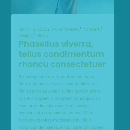
March 4, 2020
0 Comments
Concert
Design
Music
Phasellus viverra,
tellus condimentum
rhoncu consectetuer
Alienum phaedrum torquatos nec eu, vis
detraxit periculis ex, nihil expetendis in mei.
Mei an pericula euripidis, hinc partem ei est.
Eos ei nisl graecis, vix aperiri consequat an.
Eius lorem tincidunt vix at, vel pertinax
sensibus id, error epicurei mea et. Mea
facilisis urbanitas moderatius id. Vis ei
rationibus definiebas, eu qui purto zril laoreet.