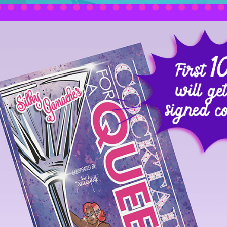
rt
Design
Music
uer adipiscing elit. Aenean commodo ligula eget dolor. Ae
nt montes, nascetur ridiculus mus. Aliquam lorem ante, dapibu
laoreet. Quisque rutrum. Aenean imperdiet. Etiam ultricies nisi