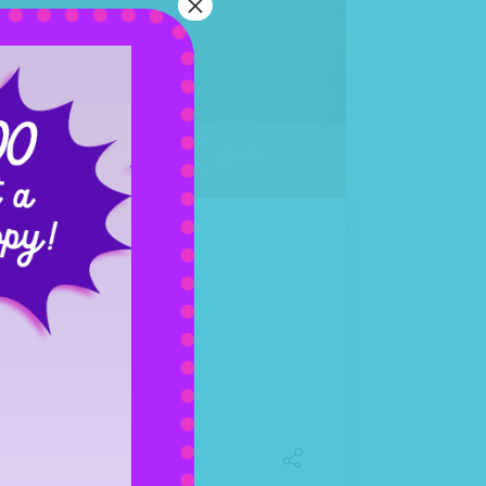
×
nean massa. Cum sociis Theme
s in, viverra quis, feugiat a, tellus.
 vel augue. Curabitur ul