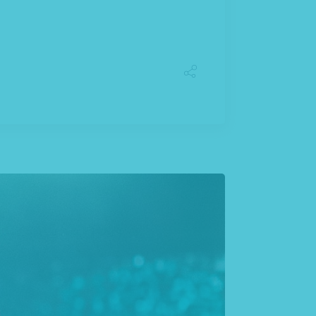
s in, viverra quis, feugiat a, tellus.
 vel augue. Curabitur ul