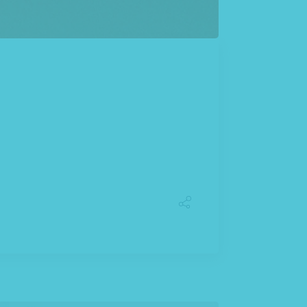
nean massa. Cum sociis Theme
s in, viverra quis, feugiat a, tellus.
 vel augue. Curabitur ul