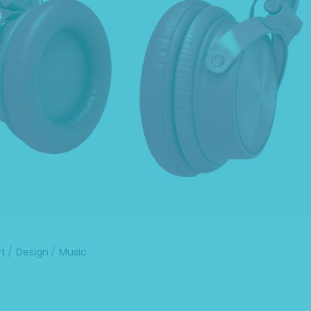
rt
Design
Music
uer adipiscing elit. Aenean commodo ligula eget dolor. Ae