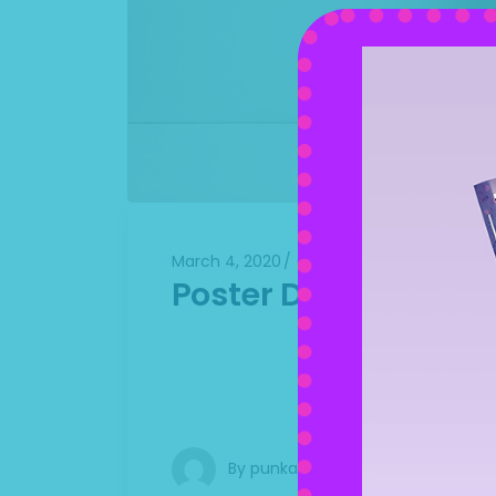
March 4, 2020
0 Comments
Videos
A
Poster Design
Lorem ipsum dolor sit amet, consectet
natoque penatibus et magnis dis parturie
Phasellus viverra nulla ut metus varius 
By
punkarmy