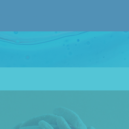
DragCon 2023 Photo 
 Books
Charities
Gallery
Contact
Booth
DragCon 2023 Photo 
S
Booth
M