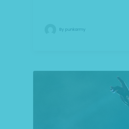
natoque penatibus et magnis dis parturie
Phasellus viverra nulla ut metus varius 
By
punkarmy