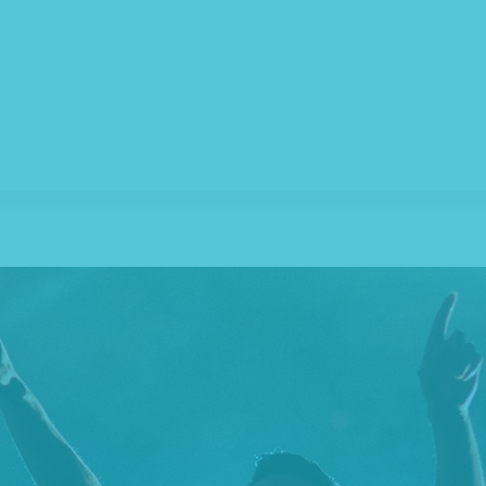
nt montes, nascetur ridiculus mus. Aliquam lorem ante, dapibu
laoreet. Quisque rutrum. Aenean imperdiet. Etiam ultricies nisi