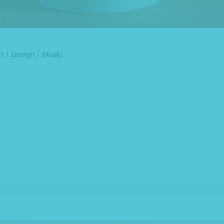
rt
Design
Music
uer adipiscing elit. Aenean commodo ligula eget dolor. Ae
nt montes, nascetur ridiculus mus. Aliquam lorem ante, dapibu
laoreet. Quisque rutrum. Aenean imperdiet. Etiam ultricies nisi