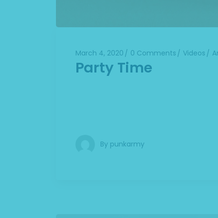
March 4, 2020
0 Comments
Videos
A
Party Time
Lorem ipsum dolor sit amet, consectet
natoque penatibus et magnis dis parturie
Phasellus viverra nulla ut metus varius 
By
punkarmy