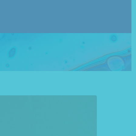
Size Guide
Cart
Merch
My account
Merch Questions?
ize Guide
Cart
erch Questions?