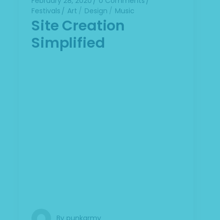
February 28, 2020
0 Comments
Festivals
Art
Design
Music
Site Creation
Simplified
Lorem ipsum dolor sit amet,
consectetuer adipiscing elit. Aenean
commodo ligula eget dolor. Aenean
massa. Cum sociis Theme natoque
penatibus et magnis dis parturient
montes, nascetur ridiculus mus. Aliquam
lorem ante, dapibus in, viverra quis,
feugiat a, tellus. Phasellus viverra nulla ut
metus varius laoreet. Quisque rutrum.
Aenean imperdiet. Etiam ultricies nisi vel
augue. Curabitur ul
By
punkarmy