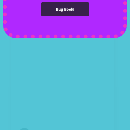
February 28, 2020
0 Comments
Buy Book!
Festivals
Art
Design
Music
Tons of Cool
Shortcodes
Lorem ipsum dolor sit amet,
consectetuer adipiscing elit. Aenean
commodo ligula eget dolor. Aenean
massa. Cum sociis Theme natoque
penatibus et magnis dis parturient
montes, nascetur ridiculus mus. Aliquam
lorem ante, dapibus in, viverra quis,
feugiat a, tellus. Phasellus viverra nulla ut
metus varius laoreet. Quisque rutrum.
Aenean imperdiet. Etiam ultricies nisi vel
augue. Curabitur ul