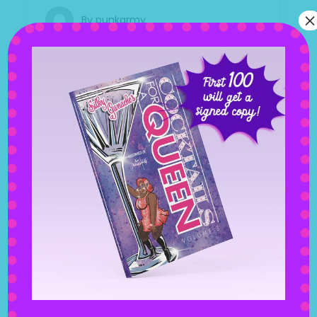
×
By
punkarmy