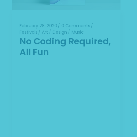
February 28, 2020
0 Comments
Festivals
Art
Design
Music
No Coding Required,
All Fun
Lorem ipsum dolor sit amet,
consectetuer adipiscing elit. Aenean
commodo ligula eget dolor. Aenean
massa. Cum sociis Theme natoque
penatibus et magnis dis parturient
montes, nascetur ridiculus mus. Aliquam
lorem ante, dapibus in, viverra quis,
feugiat a, tellus. Phasellus viverra nulla ut
metus varius laoreet. Quisque rutrum.
Aenean imperdiet. Etiam ultricies nisi vel