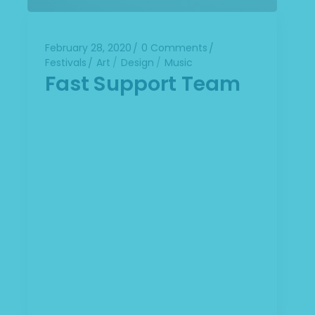
February 28, 2020
0 Comments
Festivals
Art
Design
Music
Fast Support Team
Lorem ipsum dolor sit amet,
consectetuer adipiscing elit. Aenean
commodo ligula eget dolor. Aenean
massa. Cum sociis Theme natoque
penatibus et magnis dis parturient
montes, nascetur ridiculus mus. Aliquam
lorem ante, dapibus in, viverra quis,
feugiat a, tellus. Phasellus viverra nulla ut
metus varius laoreet. Quisque rutrum.
Aenean imperdiet. Etiam ultricies nisi vel
augue. Curabitur ul