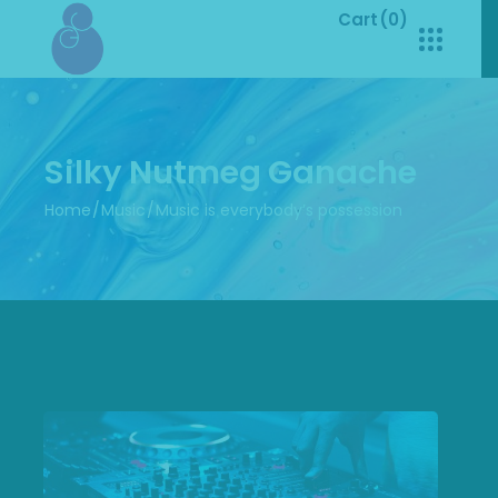
Cart
(0)
No products in the cart.
Silky Nutmeg Ganache
Home
Music
Music is everybody’s possession