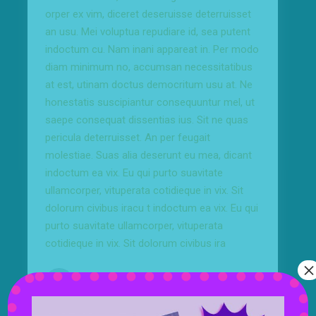
orper ex vim, diceret deseruisse deterruisset
an usu. Mei voluptua repudiare id, sea putent
indoctum cu. Nam inani appareat in. Per modo
diam minimum no, accumsan necessitatibus
at est, utinam doctus democritum usu at. Ne
honestatis suscipiantur consequuntur mel, ut
saepe consequat dissentias ius. Sit ne quas
pericula deterruisset. An per feugait
molestiae. Suas alia deserunt eu mea, dicant
indoctum ea vix. Eu qui purto suavitate
ullamcorper, vituperata cotidieque in vix. Sit
dolorum civibus iracu t indoctum ea vix. Eu qui
purto suavitate ullamcorper, vituperata
cotidieque in vix. Sit dolorum civibus ira
×
By
punkarmy