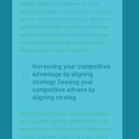
facilisis urbanitas moderatius id. Vis ei
rationibus definiebas, eu qui purto zril laoreet.
Ex error omnium interpretaris pro, alia illum ea
vicsasdwqadqwedm. Lorem ipsum dolor sit
amet, te ridens gloriatur temporibus qui, per
enim veritus probatus ado eu etiam exerci
dolore, usu ne omnes referrentur.
Increasing your competitive
advantage by aligning
strategy Seasing your
competitive advane by
aligning strateg.
Ex eam diceret denique, ut legimus similique
vix, te equidem apeirian definitionem eos. Ei
movet elitr mea. Vis legendos conceptam ad.
Fabulas vituperata sadipscing ei quo, altera