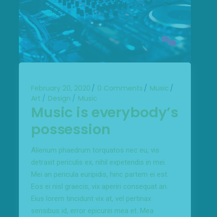
February 20, 2020
0 Comments
Music
Art
Design
Music
Music is everybody’s
possession
Alienum phaedrum torquatos nec eu, vis
detraxit periculis ex, nihil expetendis in mei.
Mei an pericula euripidis, hinc partem ei est.
Eos ei nisl graecis, vix aperiri consequat an.
Eius lorem tincidunt vix at, vel pertinax
sensibus id, error epicurei mea et. Mea