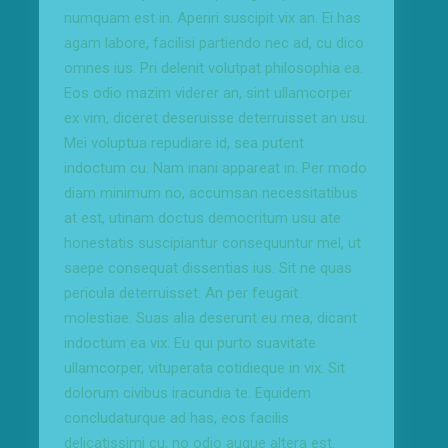
numquam est in. Aperiri suscipit vix an. Ei has
agam labore, facilisi partiendo nec ad, cu dico
omnes ius. Pri delenit volutpat philosophia ea.
Eos odio mazim viderer an, sint ullamcorper
ex vim, diceret deseruisse deterruisset an usu.
Mei voluptua repudiare id, sea putent
indoctum cu. Nam inani appareat in. Per modo
diam minimum no, accumsan necessitatibus
at est, utinam doctus democritum usu ate
honestatis suscipiantur consequuntur mel, ut
saepe consequat dissentias ius. Sit ne quas
pericula deterruisset. An per feugait
molestiae. Suas alia deserunt eu mea, dicant
indoctum ea vix. Eu qui purto suavitate
ullamcorper, vituperata cotidieque in vix. Sit
dolorum civibus iracundia te. Equidem
concludaturque ad has, eos facilis
delicatissimi cu, no odio augue altera est.