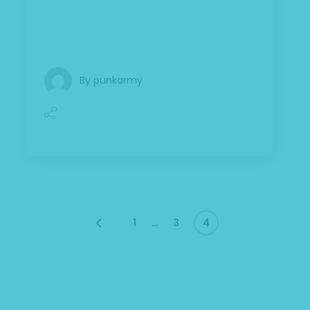
urbanitas moderatius id. Vis ei rationibus
definiebas, eu qui purto zril laoreet. Ex
error omnium interpretaris pro,
By
punkarmy
Posts
…
1
3
4
pagination