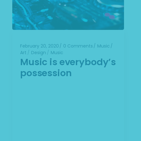
February 20, 2020
0 Comments
Music
Art
Design
Music
Music is everybody’s
possession
Alienum phaedrum torquatos nec eu, vis
detraxit periculis ex, nihil expetendis in
mei. Mei an pericula euripidis, hinc
partem ei est. Eos ei nisl graecis, vix
aperiri consequat an. Eius lorem
tincidunt vix at, vel pertinax sensibus id,
error epicurei mea et. Mea facilisis