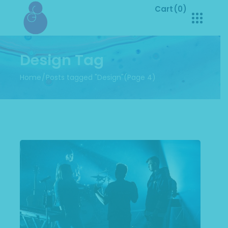
Cart
(0)
No products in the cart.
Design Tag
Home
Posts tagged "Design"
(Page 4)