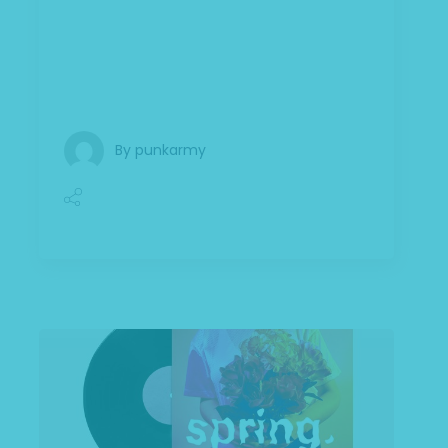
feugiat a, tellus. Phasellus viverra nulla ut
metus varius laoreet. Quisque rutrum.
Aenean imperdiet. Etiam ultricies nisi vel
augue. Curabitur ul
By
punkarmy