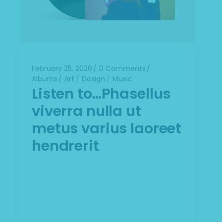
February 25, 2020
0 Comments
Albums
Art
Design
Music
Listen to…Phasellus
viverra nulla ut
metus varius laoreet
hendrerit
Lorem ipsum dolor sit amet,
consectetuer adipiscing elit. Aenean
commodo ligula eget dolor. Aenean
massa. Cum sociis Theme natoque
penatibus et magnis dis parturient