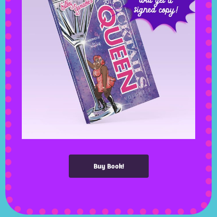
February 25, 2020
0 Comments
Albums
Art
Design
Music
Etiam rhoncus
Maecenas tempus
Lorem ipsum dolor sit amet,
consectetuer adipiscing elit. Aenean
Buy Book!
commodo ligula eget dolor. Aenean
massa. Cum sociis Theme natoque
penatibus et magnis dis parturient
montes, nascetur ridiculus mus. Aliquam