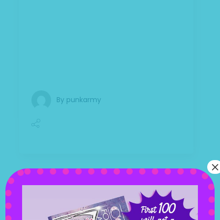
montes, nascetur ridiculus mus. Aliquam
lorem ante, dapibus in, viverra quis,
feugiat a, tellus. Phasellus viverra nulla ut
metus varius laoreet. Quisque rutrum.
Aenean imperdiet. Etiam ultricies nisi vel
augue. Curabitur ul
By
punkarmy
×