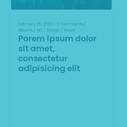
February 25, 2020
0 Comments
Albums
Art
Design
Music
Porem ipsum dolor
sit amet,
consectetur
adipisicing elit
Lorem ipsum dolor sit amet,
consectetuer adipiscing elit. Aenean
commodo ligula eget dolor. Aenean
massa. Cum sociis Theme natoque
penatibus et magnis dis parturient
montes, nascetur ridiculus mus. Aliquam
lorem ante, dapibus in, viverra quis,