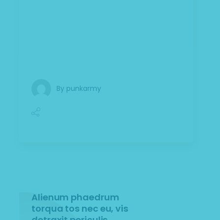
lorem ante, dapibus in, viverra quis,
feugiat a, tellus. Phasellus viverra nulla ut
metus varius laoreet. Quisque rutrum.
Aenean imperdiet. Etiam ultricies nisi vel
augue. Curabitur ul
By
punkarmy
Alienum phaedrum
torqua tos nec eu, vis
detraxit periculis.