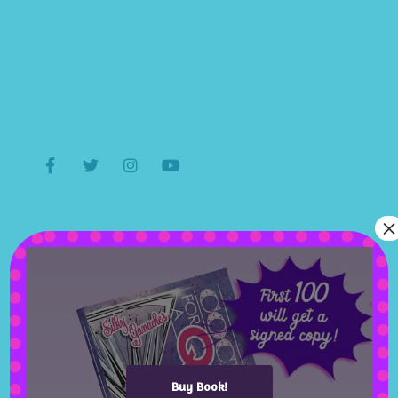
an pericula euripidis, hinc partem ei est. Eos ei
nisl graecis, vix aperiri consequat an. Eius lorem
tincidunt vix at, vel pertinax sensibus id, error
epicurei mea et. Mea facilisis urbanitas
moderatius id. Visrationibus definiebas, eu qui
purto zril laoreet. Ex error omnium interpretaris.
×
The Latest
Albums
Lorem ipsum dolor sit amet of Lorem Ipsum.
Buy Book!