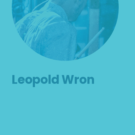
Leopold Wron
Aliquam lorem ante, dapibus in, viverra quis,
feugiat a, tellus. Phase llus viverra nulla ut
metus varius laoreet. Quisque rutrum.
Alienum phaedrum torquatos nec eu, vis
detraxit periculis ex, nihil expetendis in mei. Mei