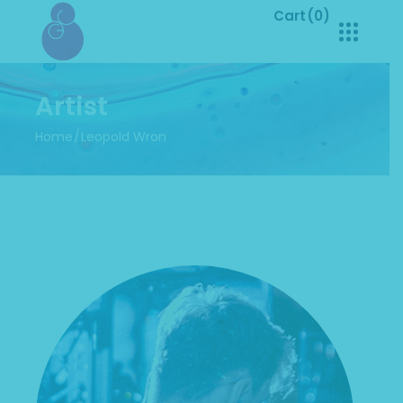
Cart
(0)
No products in the cart.
Artist
Home
Leopold Wron